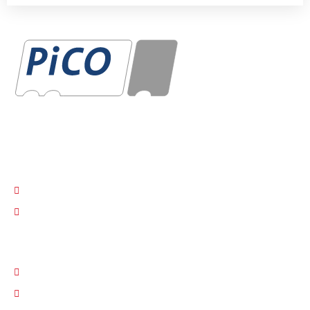
PiCo Kfz-Sachverständigen GmbH seit über 26 Jahren
KONTAKT
030 / 605 20 59
info@sv-pico.de
RECHTLICHES
Impressum
Datenschutz