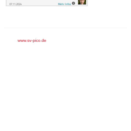
© by
www.sv-pico.de
– Kfz-Meister und eingetragenes Mitglied
im Verband der Kfz-Sachverständigen Berlin-Brandenburg