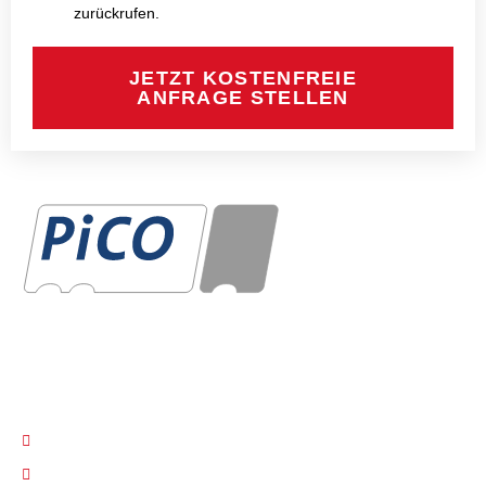
zurückrufen.
JETZT KOSTENFREIE
ANFRAGE STELLEN
PiCo Kfz-Sachverständigen GmbH seit über 26 Jahren
KONTAKT
030 / 605 20 59
info@sv-pico.de