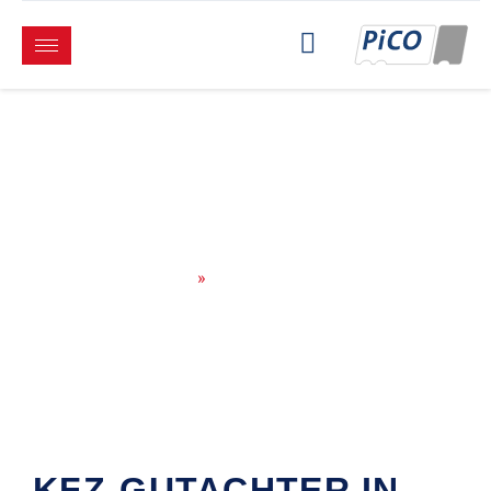
LEASINGRÜCKGABE
Home
»
Leasingrückgabe
KFZ-GUTACHTER IN