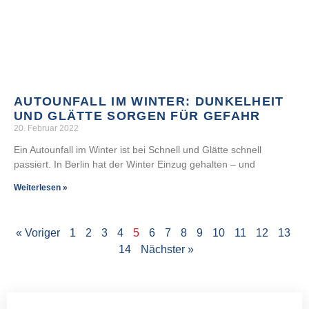
AUTOUNFALL IM WINTER: DUNKELHEIT
UND GLÄTTE SORGEN FÜR GEFAHR
20. Februar 2022
Ein Autounfall im Winter ist bei Schnell und Glätte schnell
passiert. In Berlin hat der Winter Einzug gehalten – und
Weiterlesen »
« Voriger
1
2
3
4
5
6
7
8
9
10
11
12
13
14
Nächster »