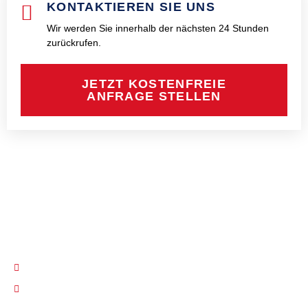
KONTAKTIEREN SIE UNS
Wir werden Sie innerhalb der nächsten 24 Stunden
zurückrufen.
JETZT KOSTENFREIE
ANFRAGE STELLEN
PiCo Kfz-Sachverständigen GmbH seit über 26 Jahren
KONTAKT
030 / 605 20 59
info@sv-pico.de