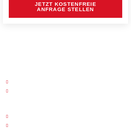
JETZT KOSTENFREIE
ANFRAGE STELLEN
PiCo Kfz-Sachverständigen GmbH seit über 26 Jahren
KONTAKT
030 / 605 20 59
info@sv-pico.de
RECHTLICHES
Impressum
Datenschutz