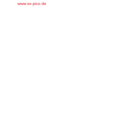
© by
www.sv-pico.de
– Kfz-Meister und eingetragenes Mitglied
im Verband der Kfz-Sachverständigen Berlin-Brandenburg